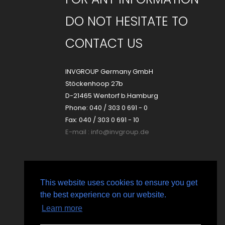
DO NOT HESITATE TO
CONTACT US
INVGROUP Germany GmbH
Stöckenhoop 27b
D-21465 Wentorf b.Hamburg
Phone: 040 / 303 0 691 - 0
Fax: 040 / 303 0 691 - 10
E-mail :
info@invgroup.de
This website uses cookies to ensure you get
the best experience on our website.
2023 © All Rights Reserved INVGROUP Germany GmbH
Learn more