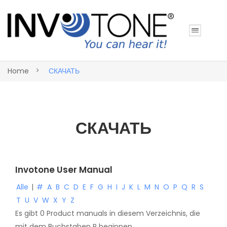
Home
СКАЧАТЬ
СКАЧАТЬ
Invotone User Manual
Alle
|
#
A
B
C
D
E
F
G
H
I
J
K
L
M
N
O
P
Q
R
S
T
U
V
W
X
Y
Z
Es gibt 0 Product manuals in diesem Verzeichnis, die
mit dem Buchstaben R beginnen.